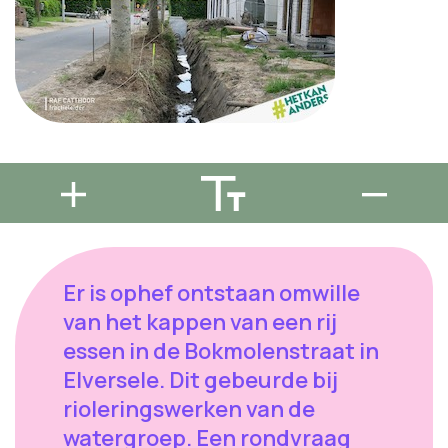
Er is ophef ontstaan omwille
van het kappen van een rij
essen in de Bokmolenstraat in
Elversele. Dit gebeurde bij
rioleringswerken van de
watergroep. Een rondvraag