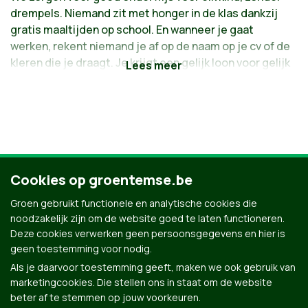
drempels. Niemand zit met honger in de klas dankzij
gratis maaltijden op school. En wanneer je gaat
werken, rekent niemand je af op de naam op je cv of de
kleren die je draagt. Je krijgt een gelijk loon voor gelijk
werk. Een betaalbare, warme thuis is een basisrecht
en wie het moeilijk krijgt, kan rekenen op financiële
steun. Zo heeft iedereen de kans om open te bloeien.
Een buurt waarin iedereen welkom is en gelijke
kansen krijgt, dat voelt goed.
Cookies op groentemse.be
Groen gebruikt functionele en analytische cookies die
noodzakelijk zijn om de website goed te laten functioneren.
Deze cookies verwerken geen persoonsgegevens en hier is
geen toestemming voor nodig.
Als je daarvoor toestemming geeft, maken we ook gebruik van
marketingcookies. Die stellen ons in staat om de website
beter af te stemmen op jouw voorkeuren.