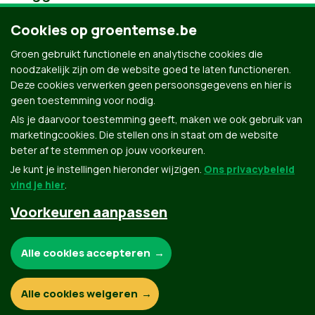
Cookies op groentemse.be
Groen gebruikt functionele en analytische cookies die
noodzakelijk zijn om de website goed te laten functioneren.
Deze cookies verwerken geen persoonsgegevens en hier is
geen toestemming voor nodig.
Als je daarvoor toestemming geeft, maken we ook gebruik van
marketingcookies. Die stellen ons in staat om de website
beter af te stemmen op jouw voorkeuren.
Je kunt je instellingen hieronder wijzigen.
Ons privacybeleid
vind je hier
.
Voorkeuren aanpassen
Groen.be
Noodzakelijke cookies:
Alle cookies accepteren
Contact
Privacybeleid
Functionele en analytische cookies:
Alle cookies weigeren
© Copyright Groen 2026 | Gemaakt met
NationBuilder
| Gebouwd door
Tectonica