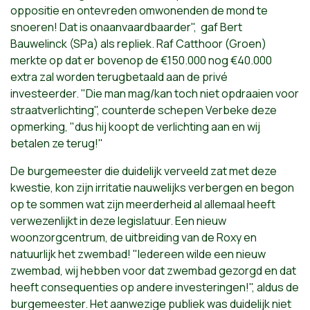
oppositie en ontevreden omwonenden de mond te
snoeren! Dat is onaanvaardbaarder", gaf Bert
Bauwelinck (SPa) als repliek. Raf Catthoor (Groen)
merkte op dat er bovenop de €150.000 nog €40.000
extra zal worden terugbetaald aan de privé
investeerder.
"Die man mag/kan toch niet opdraaien voor
straatverlichting", counterde schepen Verbeke deze
opmerking, "dus hij koopt de verlichting aan en wij
betalen ze terug!"
De burgemeester die duidelijk verveeld zat met deze
kwestie, kon zijn irritatie nauwelijks verbergen en begon
op te sommen wat zijn meerderheid al allemaal heeft
verwezenlijkt in deze legislatuur. Een nieuw
woonzorgcentrum, de uitbreiding van de Roxy en
natuurlijk het zwembad! "Iedereen wilde een nieuw
zwembad, wij hebben voor dat zwembad gezorgd en dat
heeft consequenties op andere investeringen!", aldus de
burgemeester. Het aanwezige publiek was duidelijk niet