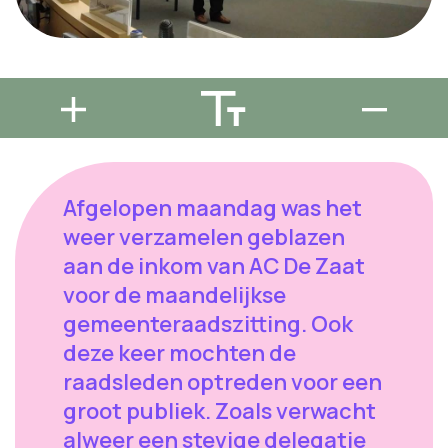
Afgelopen maandag was het
weer verzamelen geblazen
aan de inkom van AC De Zaat
voor de maandelijkse
gemeenteraadszitting. Ook
deze keer mochten de
raadsleden optreden voor een
groot publiek. Zoals verwacht
alweer een stevige delegatie