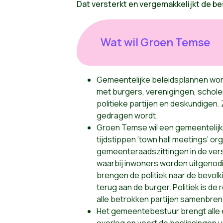
Dat versterkt en vergemakkelijkt de be
Wat wil Groen Temse
Gemeentelijke beleidsplannen wo
met burgers, verenigingen, schol
politieke partijen en deskundigen.
gedragen wordt.
Groen Temse wil een gemeentelijk
tijdstippen ‘town hall meetings’ or
gemeenteraadszittingen in de ver
waarbij inwoners worden uitgenod
brengen de politiek naar de bevol
terug aan de burger. Politiek is de r
alle betrokken partijen samenbren
Het gemeentebestuur brengt alle 
overleg en voert de beslissingen u