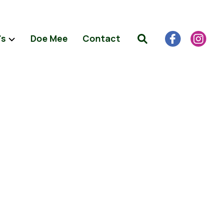
's
Doe Mee
Contact