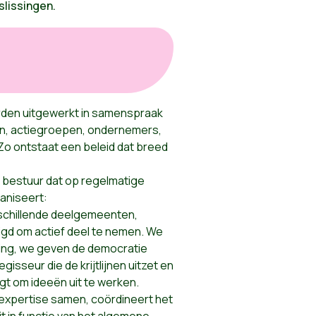
slissingen.
rden uitgewerkt in samenspraak
en, actiegroepen, ondernemers,
 Zo ontstaat een beleid dat breed
 bestuur dat op regelmatige
ganiseert:
schillende deelgemeenten,
igd om actief deel te nemen. We
king, we geven de democratie
egisseur die de krijtlijnen uitzet en
gt om ideeën uit te werken.
expertise samen, coördineert het
it in functie van het algemene