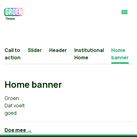
Call to
Slider
Header
Institutional
Home
action
Home
banner
Home banner
Groen.
Dat voelt
goed.
Doe mee →